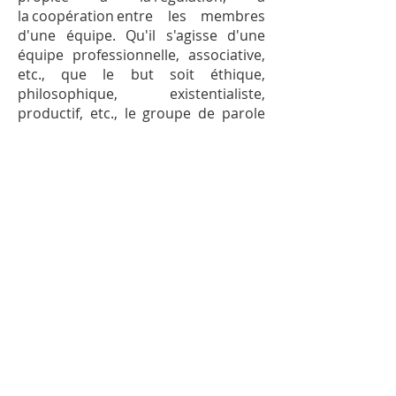
la coopération entre les membres
d'une équipe. Qu'il s'agisse d'une
équipe professionnelle, associative,
etc., que le but soit éthique,
philosophique, existentialiste,
productif, etc., le groupe de parole
sollicite et structure une dynamique
participative faisant appel
aux ressources intra et
interindividuelles.
Faire émerger et se distancier les
résonances des problématiques
individuelles avec les
problématiques collectives, et à
analyser les phénomènes propres
au fonctionnement du groupe, tels
l'activisme des minorités (minorité
active), la domination de certains
membres (leadership), etc. .